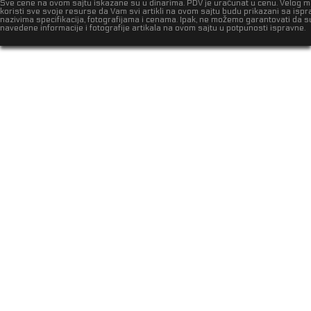
Sve cene na ovom sajtu iskazane su u dinarima. PDV je uračunat u cenu. Velog 
koristi sve svoje resurse da Vam svi artikli na ovom sajtu budu prikazani sa isp
nazivima specifikacija, fotografijama i cenama. Ipak, ne možemo garantovati da s
navedene informacije i fotografije artikala na ovom sajtu u potpunosti ispravne.