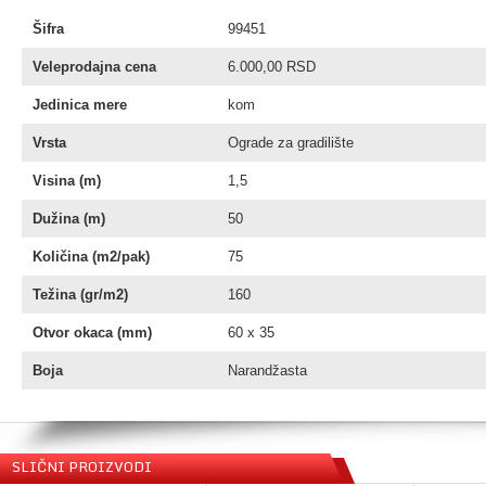
Šifra
99451
Veleprodajna cena
6.000,00 RSD
Jedinica mere
kom
Vrsta
Ograde za gradilište
Visina (m)
1,5
Dužina (m)
50
Količina (m2/pak)
75
Težina (gr/m2)
160
Otvor okaca (mm)
60 x 35
Boja
Narandžasta
SLIČNI PROIZVODI