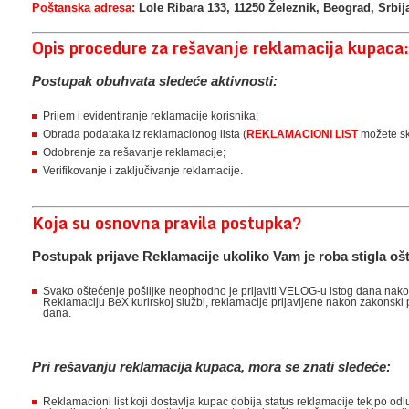
Poštanska adresa:
Lole Ribara 133, 11250 Železnik, Beograd, Srbij
Opis procedure za rešavanje reklamacija kupaca:
Postupak obuhvata sledeće aktivnosti:
Prijem i evidentiranje reklamacije korisnika;
Obrada podataka iz reklamacionog lista (
REKLAMACIONI LIST
možete sk
Odobrenje za rešavanje reklamacije;
Verifikovanje i zaključivanje reklamacije.
Koja su osnovna pravila postupka?
Postupak prijave Reklamacije ukoliko Vam je roba stigla 
Svako oštećenje pošiljke neophodno je prijaviti VELOG-u istog dana nako
Reklamaciju BeX kurirskoj službi, reklamacije prijavljene nakon zakonski
dana.
Pri rešavanju reklamacija kupaca, mora se znati sledeće:
Reklamacioni list koji dostavlja kupac dobija status reklamacije tek po od