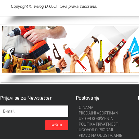
Copyright © Velog D.O.O., Sva prava zadržana.
Prijavi se za Newsletter
Poslovanje
O NAMA
PRODAJNI ASORTIMAN
USLOVI KORIŠĆENJA
POLITIKA PRIVATNOSTI
UGOVOR O PRODAJI
PRAVO NA ODUSTAJANJE