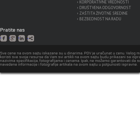
KORPORATIVNE VREDNOSTI
DRUŠTVENA ODGOVORNOST
ZAŠTITA ŽIVOTNE SREDINE
BEZBEDNOST NA RADU
Pratite nas
Sve cene na ovom sajtu iskazane su u dinarima. PDV je uračunat u cenu. Velog 
koristi sve svoje resurse da Vam svi artikli na ovom sajtu budu prikazani sa isp
nazivima specifikacija, fotografijama i cenama. Ipak, ne možemo garantovati da s
navedene informacije i fotografije artikala na ovom sajtu u potpunosti ispravne.