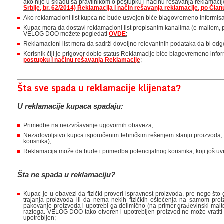
ako nije u skladu sa pravilnikom o postupku i načinu rešavanja reklamacije
Srbije, br. 62/2014) Reklamacija i način rešavanja reklamacije, po Čla
Ako reklamacioni list kupca ne bude usvojen biće blagovremeno informisa
Kupac mora da dostavi reklamacioni list propisanim kanalima (e-mailom, po
VELOG DOO možete pogledati
OVDE
;
Reklamacioni list mora da sadrži dovoljno relevantnih podataka da bi odgov
Korisnik čiji je prigovor dobio status Reklamacije biće blagovremeno info
postupku i načinu rešavanja Reklamacije
;
Šta sve spada u reklamacije klijenata?
U reklamacije kupaca spadaju:
Primedbe na neizvršavanje ugovornih obaveza;
Nezadovoljstvo kupca isporučenim tehničkim rešenjem stanju proizvoda, is
korisnika);
Reklamacija može da bude i primedba potencijalnog korisnika, koji još uve
Šta ne spada u reklamaciju?
Kupac je u obavezi da fizički proveri ispravnost proizvoda, pre nego što 
trajanja proizvoda ili da nema nekih fizičkih oštećenja na samom proi
pakovanje proizvoda i upotrebi ga delimično (na primer građevinski malte
razloga. VELOG DOO tako otvoren i upotrebljen proizvod ne može vratiti i 
upotrebljen;