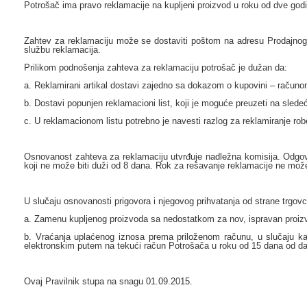
Potrošač ima pravo reklamacije na kupljeni proizvod u roku od dve god
Zahtev za reklamaciju može se dostaviti poštom na adresu Prodajno
službu reklamacija.
Prilikom podnošenja zahteva za reklamaciju potrošač je dužan da:
a. Reklamirani artikal dostavi zajedno sa dokazom o kupovini – računo
b. Dostavi popunjen reklamacioni list, koji je moguće preuzeti na slede
c. U reklamacionom listu potrebno je navesti razlog za reklamiranje robe
Osnovanost zahteva za reklamaciju utvrđuje nadležna komisija. Odgov
koji ne može biti duži od 8 dana. Rok za rešavanje reklamacije ne mož
U slučaju osnovanosti prigovora i njegovog prihvatanja od strane trgo
a. Zamenu kupljenog proizvoda sa nedostatkom za nov, ispravan proizvo
b. Vraćanja uplaćenog iznosa prema priloženom računu, u slučaju ka
elektronskim putem na tekući račun Potrošača u roku od 15 dana od da
Ovaj Pravilnik stupa na snagu 01.09.2015.