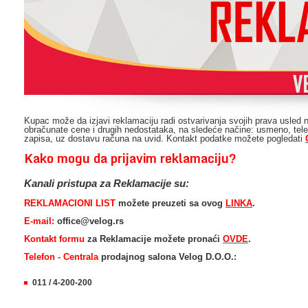
Kupac može da izjavi reklamaciju radi ostvarivanja svojih prava usled 
obračunate cene i drugih nedostataka, na sledeće načine: usmeno, te
zapisa, uz dostavu računa na uvid. Kontakt podatke možete pogledati
Kako mogu da prijavim reklamaciju?
Kanali pristupa za Reklamacije su:
REKLAMACIONI LIST
možete preuzeti sa ovog
LINKA
.
E-mail:
office@velog.rs
Kontakt formu
za Reklamacije možete pronaći
OVDE
.
Telefon - Centrala
prodajnog salona Velog D.O.O.:
011 / 4-200-200