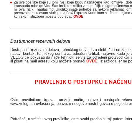
Za sve pošiljke koje su lomljive i koje budu naznačene kao lomljive i d
transporta robe do Vas. Samim tim, ukoliko vam pošiljka stigne oštećena m
mi ovaj rizik i naglasimo. Ukoliko imate potrebe za nekom reklamacijom št
prevoznikom, u ovom slučaju sa BeX Express Kurirskom službom i njima z
kurirskom službom možete pogledati
OVDE
.
Dostupnost rezervnih delova
Dostupnost rezervnih delova, tehničkog servisa za električne uređaje k
nabavi kontakt tehničkog centra za određeni artikal, naravno kada je
VELOG će pokušati da nađe tehnički servis za određeni proizvod koji st
ili pisati na mail adresu koju možete pronaći
OVDE
. Iz razloga jer ne 
PRAVILNIK O POSTUPKU I NAČIN
Ovim pravilnikom trgovac uređuje način, uslove i postupak rešava
www.velog.rs i ovlašćenja, obaveze i odgovornosti trgovca u pogledu os
Potrošač, u smislu ovog pravilnika jeste svaki građanin koji putem Inte