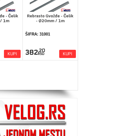
đe - Čelik
Rebrasto Gvožđe - Čelik
/ 1m
- Ø20mm / 1m
ŠIFRA: 31001
,20
382
KUPI
KUPI
RSD