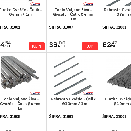
Glatko Gvožđe - Čelik -
Toplo Valjana Žica -
Rebrasto Gvož
Ø6mm / 1m
Gvožđe - Čelik Ø4mm
- Ø8mm 
1m
IFRA: 31001
ŠIFRA: 31007
ŠIFRA: 31001
,54
,00
,47
34
36
62
KUPI
KUPI
RSD
RSD
RSD
Toplo Valjana Žica -
Rebrasto Gvožđe - Čelik
Glatko Gvožđe 
Gvožđe - Čelik Ø6mm
- Ø10mm / 1m
Ø10mm 
1m
IFRA: 31008
ŠIFRA: 31001
ŠIFRA: 31001