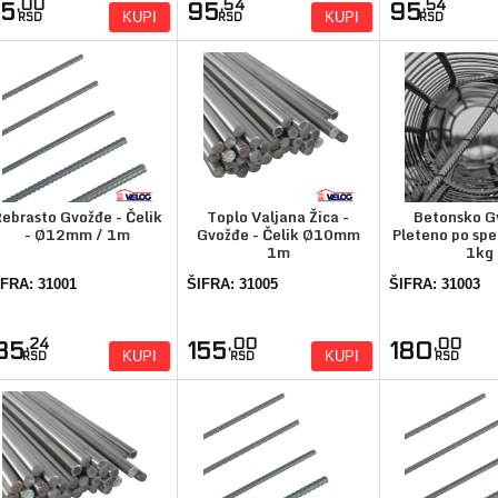
,00
,54
,54
75
95
95
KUPI
KUPI
RSD
RSD
RSD
ebrasto Gvožđe - Čelik
Toplo Valjana Žica -
Betonsko G
- Ø12mm / 1m
Gvožđe - Čelik Ø10mm
Pleteno po spec
1m
1kg
IFRA: 31001
ŠIFRA: 31005
ŠIFRA: 31003
,24
,00
,00
135
155
180
KUPI
KUPI
RSD
RSD
RSD