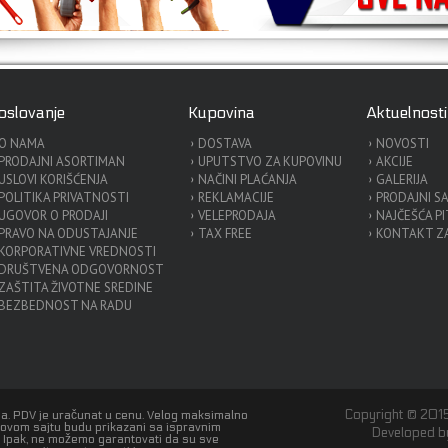
oslovanje
Kupovina
Aktuelnosti
O NAMA
DOSTAVA
NOVOSTI
PRODAJNI ASORTIMAN
UPUTSTVO ZA KUPOVINU
AKCIJE
USLOVI KORIŠĆENJA
NAČINI PLAĆANJA
GALERIJA
POLITIKA PRIVATNOSTI
REKLAMACIJE
PRODAJNI S
UGOVOR O PRODAJI
VELEPRODAJA
NAJČEŠĆA P
PRAVO NA ODUSTAJANJE
TAX FREE
KONTAKT ZA
KORPORATIVNE VREDNOSTI
DRUŠTVENA ODGOVORNOST
ZAŠTITA ŽIVOTNE SREDINE
BEZBEDNOST NA RADU
Copyright © 2015
a. PDV je uračunat u cenu. Velog maksimalno
a ovom sajtu budu prikazani sa ispravnim
Developed 
a. Ipak, ne možemo garantovati da su sve