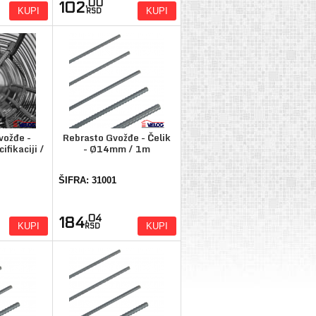
,00
102
KUPI
KUPI
RSD
vožđe -
Rebrasto Gvožđe - Čelik
ifikaciji /
- Ø14mm / 1m
ŠIFRA: 31001
,04
184
KUPI
KUPI
RSD