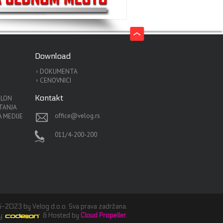
Download
DOKUMENTA
CENOVNICI
Kontakt
ALON
ITANJA
office@velog.rs
 MEDIJE
011/4-200-200
-2023 by Velog d.o.o. Sva prava zadržana.
by
Codeion
& Hosted by
Cloud Propeller
.