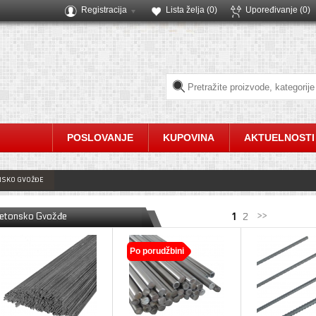
Registracija
Lista želja (
0
)
Upoređivanje
(0)
POSLOVANJE
KUPOVINA
AKTUELNOSTI
NSKO GVOŽĐE
etonsko Gvožđe
1
2
Po porudžbini