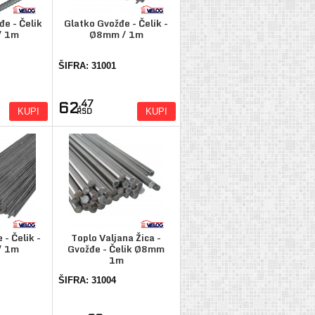
đe - Čelik
Glatko Gvožđe - Čelik -
/ 1m
Ø8mm / 1m
ŠIFRA: 31001
,47
62
KUPI
KUPI
RSD
- Čelik -
Toplo Valjana Žica -
/ 1m
Gvožđe - Čelik Ø8mm
1m
ŠIFRA: 31004