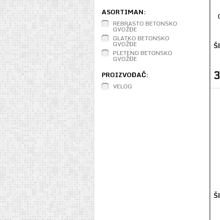
ASORTIMAN:
REBRASTO BETONSKO
GVOŽĐE
GLATKO BETONSKO
GVOŽĐE
Š
PLETENO BETONSKO
GVOŽĐE
PROIZVOĐAČ:
VELOG
Š