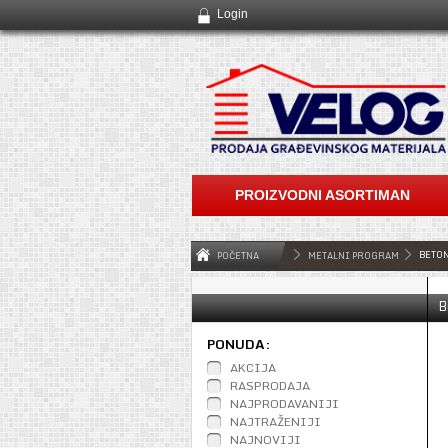
Login
PROIZVODNI ASORTIMAN
BETO
POČETNA
METALNI PROGRAM
B
PONUDA:
AKCIJA
RASPRODAJA
NAJPRODAVANIJI
NAJTRAŽENIJI
NAJNOVIJI