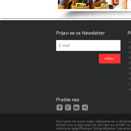
Prijavi se za Newsletter
P
Pratite nas
Sve cene na ovom sajtu iskazane su u dinarim
koristi sve svoje resurse da Vam svi artikli n
nazivima specifikacija, fotografijama i cenam