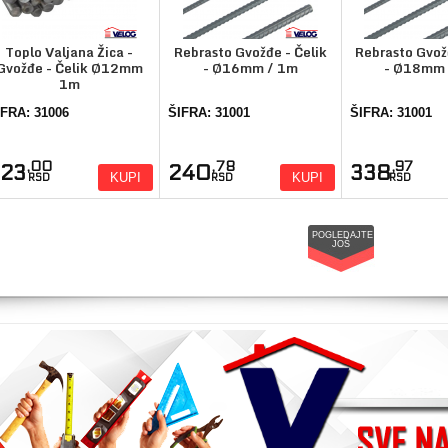
Toplo Valjana Žica -
Rebrasto Gvožđe - Čelik
Rebrasto Gvož
Gvožđe - Čelik Ø12mm
- Ø16mm / 1m
- Ø18mm 
1m
IFRA: 31006
ŠIFRA: 31001
ŠIFRA: 31001
,00
,78
,97
223
240
338
KUPI
KUPI
RSD
RSD
RSD
POGLEDAJTE
JOŠ