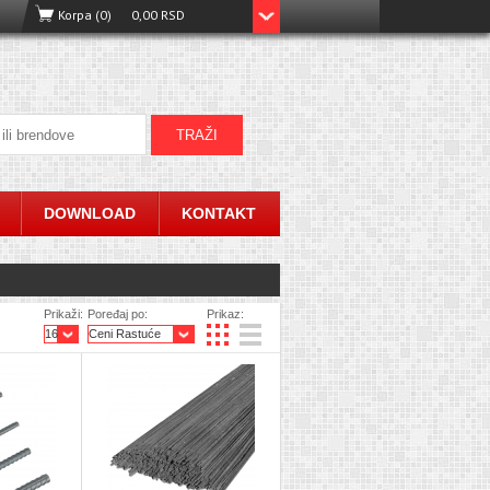
Korpa (0)
0,00 RSD
DOWNLOAD
KONTAKT
Prikaži:
Poređaj po:
Prikaz: