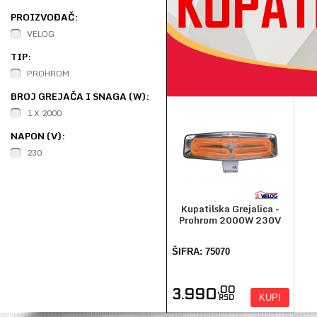
PROIZVOĐAČ:
VELOG
TIP:
PROHROM
BROJ GREJAČA I SNAGA (W):
1 X 2000
NAPON (V):
230
Kupatilska Grejalica -
Prohrom 2000W 230V
ŠIFRA: 75070
,00
3.990
KUPI
RSD