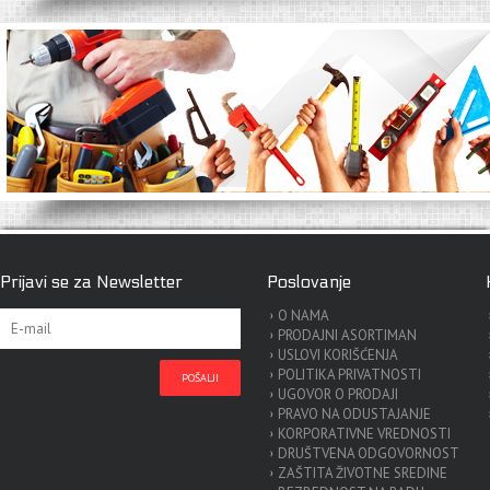
Prijavi se za Newsletter
Poslovanje
O NAMA
PRODAJNI ASORTIMAN
USLOVI KORIŠĆENJA
POLITIKA PRIVATNOSTI
UGOVOR O PRODAJI
PRAVO NA ODUSTAJANJE
KORPORATIVNE VREDNOSTI
DRUŠTVENA ODGOVORNOST
ZAŠTITA ŽIVOTNE SREDINE