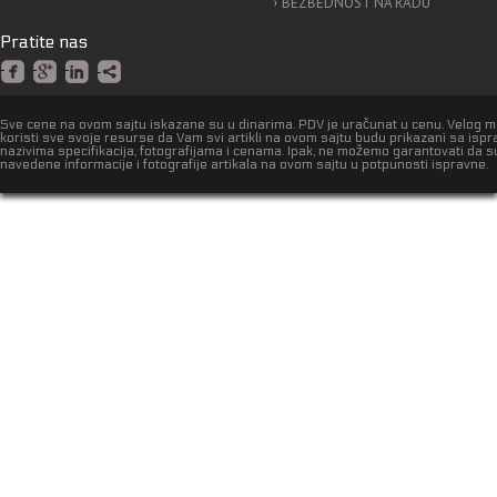
BEZBEDNOST NA RADU
Pratite nas
Sve cene na ovom sajtu iskazane su u dinarima. PDV je uračunat u cenu. Velog 
koristi sve svoje resurse da Vam svi artikli na ovom sajtu budu prikazani sa isp
nazivima specifikacija, fotografijama i cenama. Ipak, ne možemo garantovati da s
navedene informacije i fotografije artikala na ovom sajtu u potpunosti ispravne.