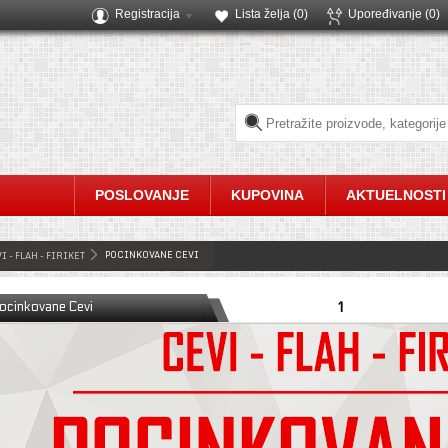
Registracija
Lista želja (
0
)
Upoređivanje
(0)
POSLOVANJE
KUPOVINA
AKTUELNOSTI
POCINKOVANE CEVI
I - FLAH - FIRIKET
ocinkovane Cevi
1