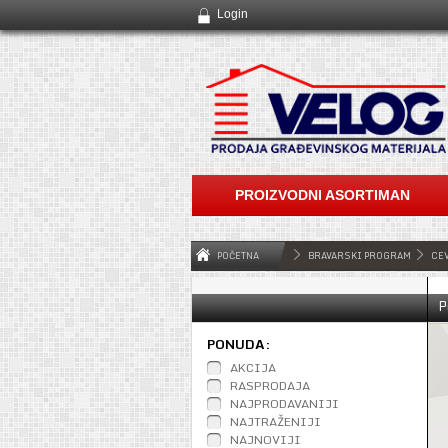
Login
PROIZVODNI ASORTIMAN
POČETNA
BRAVARSKI PROGRAM
CEV
P
PONUDA:
AKCIJA
RASPRODAJA
NAJPRODAVANIJI
NAJTRAŽENIJI
NAJNOVIJI