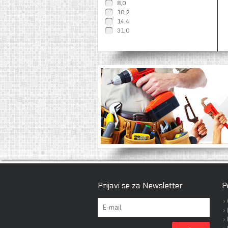
8,0
10,2
14,4
31,0
Prijavi se za Newsletter
P