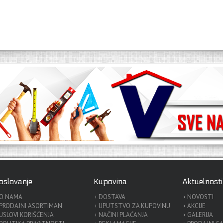
oslovanje
Kupovina
Aktuelnosti
O NAMA
DOSTAVA
NOVOSTI
PRODAJNI ASORTIMAN
UPUTSTVO ZA KUPOVINU
AKCIJE
USLOVI KORIŠĆENJA
NAČINI PLAĆANJA
GALERIJA