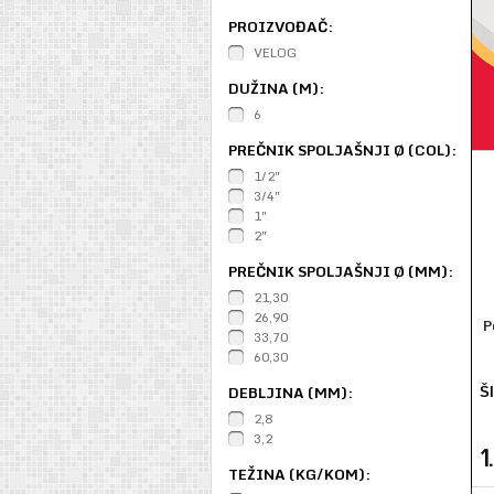
PROIZVOĐAČ:
VELOG
DUŽINA (M):
6
PREČNIK SPOLJAŠNJI Ø (COL):
1/2"
3/4"
1"
2"
PREČNIK SPOLJAŠNJI Ø (MM):
21,30
26,90
P
33,70
60,30
DEBLJINA (MM):
Š
2,8
3,2
1
TEŽINA (KG/KOM):