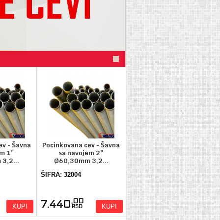
ev - Šavna
Pocinkovana cev - Šavna
em 1"
sa navojem 2"
3,2...
Ø60,30mm 3,2...
ŠIFRA: 32004
,00
7.440
KUPI
KUPI
RSD