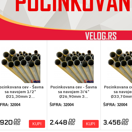
ocinkovana cev - Šavna
Pocinkovana cev - Šavna
Pocinkovana c
sa navojem 1/2"
sa navojem 3/4"
sa navoj
Ø21,30mm 2...
Ø26,90mm 3...
Ø33,70mm 
IFRA: 32004
ŠIFRA: 32004
ŠIFRA: 32004
,00
,00
,00
.920
2.448
3.456
KUPI
KUPI
RSD
RSD
RSD