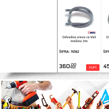
Odvodno crevo za Veš
D
mašinu 3m
ŠIFRA: 76562
ŠIF
,00
360
4
KUPI
RSD