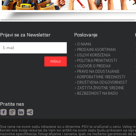
Prijavi se za Newsletter
Poslovanje
O NAMA
PRODAJNI ASORTIMAN
USLOVI KORIŠĆENJA
POLITIKA PRIVATNOSTI
UGOVOR O PRODAJI
PRAVO NA ODUSTAJANJE
KORPORATIVNE VREDNOSTI
DRUŠTVENA ODGOVORNOST
ZAŠTITA ŽIVOTNE SREDINE
BEZBEDNOST NA RADU
Pratite nas
Sve cene na ovom sajtu iskazane su u dinarima. PDV je uračunat u cenu. Velog 
koristi sve svoje resurse da Vam svi artikli na ovom sajtu budu prikazani sa isp
nazivima specifikacija, fotografijama i cenama. Ipak, ne možemo garantovati da s