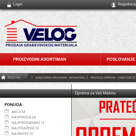
Login
Registraci
PROIZVODNI ASORTIMAN
POSLOVANJE
POČETNA
SANITARNI PROGRAM - KERAMIKA
PRATEĆA OPREMA - SANITARIJE
Oprema za Veš Mašinu
PONUDA:
AKCIJA
RASPRODAJA
NAJPRODAVANIJI
NAJTRAŽENIJI
NAJNOVIJI