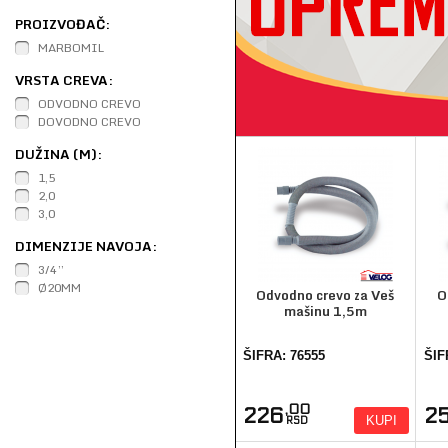
PROIZVOĐAČ:
MARBOMIL
VRSTA CREVA:
ODVODNO CREVO
DOVODNO CREVO
DUŽINA (M):
1,5
2,0
3,0
DIMENZIJE NAVOJA:
3/4”
Ø20MM
Odvodno crevo za Veš
O
mašinu 1,5m
ŠIFRA: 76555
ŠIF
,00
226
2
KUPI
RSD