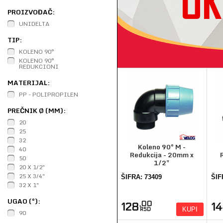
PROIZVOĐAČ:
UNIDELTA
TIP:
KOLENO 90°
KOLENO 90°
REDUKCIONI
MATERIJAL:
PP - POLIPROPILEN
PREČNIK Ø (MM):
20
25
32
Koleno 90° M -
40
Redukcija - 20mm x
50
1/2"
20 X 1/2"
25 X 3/4"
ŠIFRA: 73409
ŠIF
32 X 1"
UGAO (°):
,00
128
1
KUPI
RSD
90