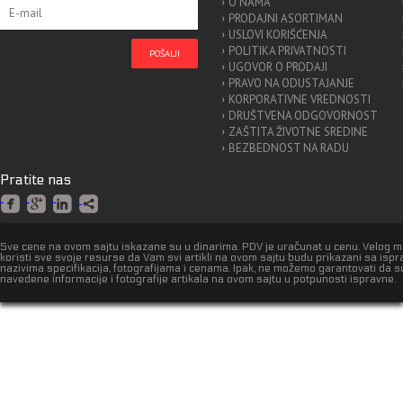
O NAMA
PRODAJNI ASORTIMAN
USLOVI KORIŠĆENJA
POLITIKA PRIVATNOSTI
UGOVOR O PRODAJI
PRAVO NA ODUSTAJANJE
KORPORATIVNE VREDNOSTI
DRUŠTVENA ODGOVORNOST
ZAŠTITA ŽIVOTNE SREDINE
BEZBEDNOST NA RADU
Pratite nas
Sve cene na ovom sajtu iskazane su u dinarima. PDV je uračunat u cenu. Velog 
koristi sve svoje resurse da Vam svi artikli na ovom sajtu budu prikazani sa isp
nazivima specifikacija, fotografijama i cenama. Ipak, ne možemo garantovati da s
navedene informacije i fotografije artikala na ovom sajtu u potpunosti ispravne.