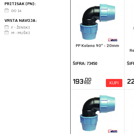
PRITISAK (PN):
DO 16
VRSTA NAVOJA:
F - ŽENSKI
M - MUŠKI
PP Koleno 90° - 20mm
Re
ŠIFRA: 73450
ŠIF
,00
193
2
KUPI
RSD