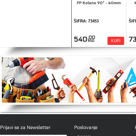
PP Koleno 90° - 40mm
ŠIFRA: 73453
ŠIF
,00
540
7
KUPI
RSD
Prijavi se za Newsletter
Poslovanje