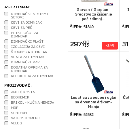
ASORTIMAN:
Garvan / Garplan -
DIMNJAČKI SISTEMI -
Sredstvo za čišćenje
SETOVI
peći/dimnj...
CEVI ZA DIMNJAK
CEVI ZA PEĆ
ŠIFRA: 51840
ŠIF
PRIKLJUČCI ZA
DIMNJAK
DIMNJAČKI PLAŠT
,00
297
3
KUPI
IZOLACIJA ZA CEVI
RSD
ŠTUCNE ZA DIMNJAK
VRATA ZA DIMNJAK
DIMNJAČKE KAPE
DODATNA OPREMA ZA
DIMNJAK
REDUKCIJA ZA DIMNJAK
PROIZVOĐAČ:
ANTIĆ KOSTA
Lopatica za pepeo i uglaj
Čet
BEOHEMIK
sa drvenom drškom-
BRIXOL - KUĆNA HEMIJA
Manja
MDP
SCHIEDEL
ŠIFRA: 52582
ŠIF
VATROS KOMERC
VELOG