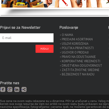
Prijavi se za Newsletter
Poslovanje
O NAMA
PRODAJNI ASORTIMAN
USLOVI KORIŠĆENJA
POLITIKA PRIVATNOSTI
UGOVOR O PRODAJI
PRAVO NA ODUSTAJANJE
KORPORATIVNE VREDNOSTI
DRUŠTVENA ODGOVORNOST
ZAŠTITA ŽIVOTNE SREDINE
BEZBEDNOST NA RADU
Pratite nas
Sve cene na ovom sajtu iskazane su u dinarima. PDV je uračunat u cenu. Velog 
koristi sve svoje resurse da Vam svi artikli na ovom sajtu budu prikazani sa isp
nazivima specifikacija, fotografijama i cenama. Ipak, ne možemo garantovati da s