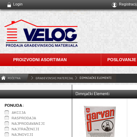
Login
Registraci
PROIZVODNI ASORTIMAN
POSLOVANJE
DIMNJAČKI ELEMENTI
POČETNA
GRAĐEVINSKI MATERIJAL
Dimnjački Elementi
PONUDA:
AKCIJA
RASPRODAJA
NAJPRODAVANIJI
NAJTRAŽENIJI
NAJNOVIJI