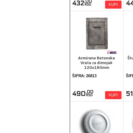
,00
432
4
KUPI
RSD
Armirano Betonska
Št
Vrata za dimnjak
120x180mm
ŠIFRA: 26813
ŠIF
,00
490
5
KUPI
RSD