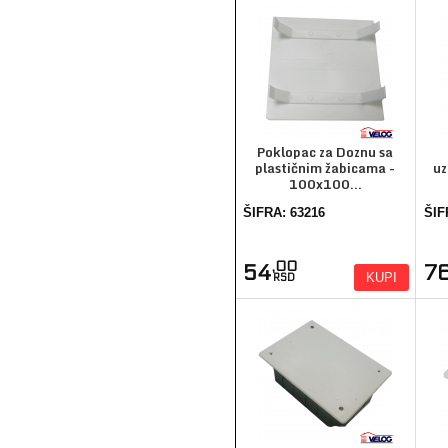
Poklopac za Doznu sa
plastičnim žabicama -
uz
100x100...
ŠIFRA: 63216
ŠIF
,00
54
7
KUPI
RSD