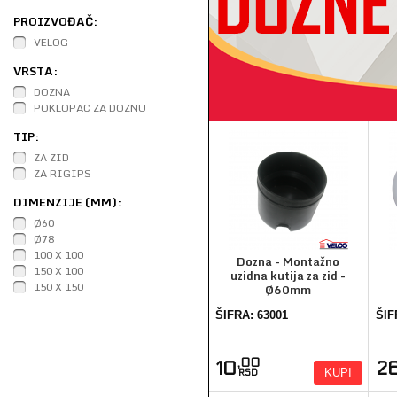
PROIZVOĐAČ:
VELOG
VRSTA:
DOZNA
POKLOPAC ZA DOZNU
TIP:
ZA ZID
ZA RIGIPS
DIMENZIJE (MM):
Ø60
Ø78
100 X 100
Dozna - Montažno
150 X 100
uzidna kutija za zid -
150 X 150
Ø60mm
ŠIFRA: 63001
ŠIF
,00
10
2
KUPI
RSD