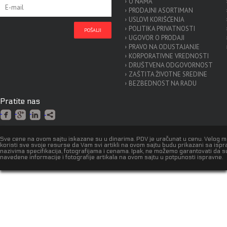
O NAMA
PRODAJNI ASORTIMAN
USLOVI KORIŠĆENJA
POLITIKA PRIVATNOSTI
UGOVOR O PRODAJI
PRAVO NA ODUSTAJANJE
KORPORATIVNE VREDNOSTI
DRUŠTVENA ODGOVORNOST
ZAŠTITA ŽIVOTNE SREDINE
BEZBEDNOST NA RADU
Pratite nas
Sve cene na ovom sajtu iskazane su u dinarima. PDV je uračunat u cenu. Velog 
koristi sve svoje resurse da Vam svi artikli na ovom sajtu budu prikazani sa isp
nazivima specifikacija, fotografijama i cenama. Ipak, ne možemo garantovati da s
navedene informacije i fotografije artikala na ovom sajtu u potpunosti ispravne.