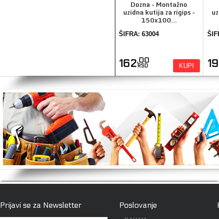
Dozna - Montažno
uzidna kutija za rigips -
uz
150x100...
ŠIFRA: 63004
ŠIF
,00
162
1
KUPI
RSD
Prijavi se za Newsletter
Poslovanje