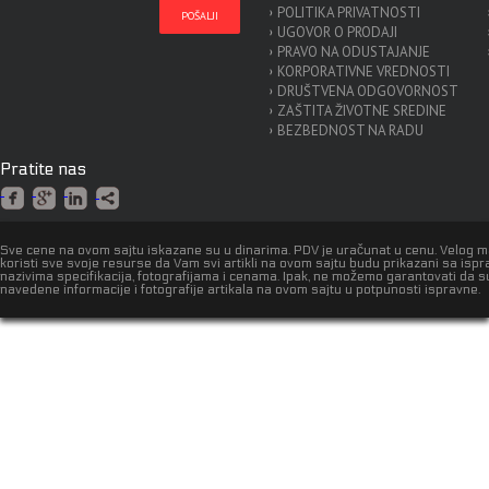
POLITIKA PRIVATNOSTI
UGOVOR O PRODAJI
PRAVO NA ODUSTAJANJE
KORPORATIVNE VREDNOSTI
DRUŠTVENA ODGOVORNOST
ZAŠTITA ŽIVOTNE SREDINE
BEZBEDNOST NA RADU
Pratite nas
Sve cene na ovom sajtu iskazane su u dinarima. PDV je uračunat u cenu. Velog 
koristi sve svoje resurse da Vam svi artikli na ovom sajtu budu prikazani sa isp
nazivima specifikacija, fotografijama i cenama. Ipak, ne možemo garantovati da s
navedene informacije i fotografije artikala na ovom sajtu u potpunosti ispravne.