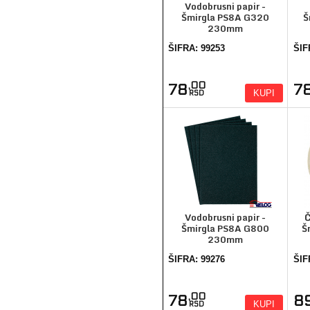
Vodobrusni papir -
Šmirgla PS8A G320
Š
230mm
ŠIFRA: 99253
ŠIF
,00
78
7
KUPI
RSD
Vodobrusni papir -
Č
Šmirgla PS8A G800
Š
230mm
ŠIFRA: 99276
ŠIF
,00
78
8
KUPI
RSD