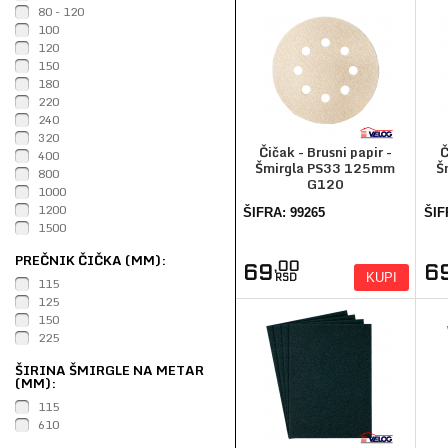
80 - 120
100
120
150
180
220
240
320
Čičak - Brusni papir -
Č
400
Šmirgla PS33 125mm
Š
800
G120
1000
1200
ŠIFRA: 99265
ŠIF
1500
PREČNIK ČIČKA (MM):
,00
69
6
KUPI
RSD
115
125
150
225
ŠIRINA ŠMIRGLE NA METAR
(MM):
115
610