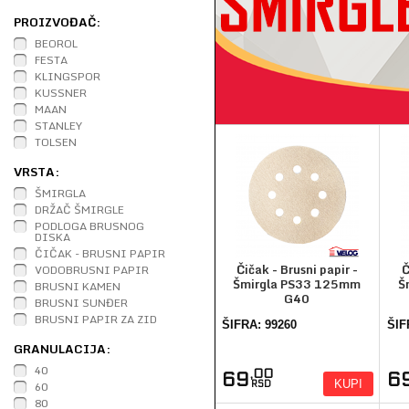
PROIZVOĐAČ:
BEOROL
FESTA
KLINGSPOR
KUSSNER
MAAN
STANLEY
TOLSEN
VRSTA:
ŠMIRGLA
DRŽAČ ŠMIRGLE
PODLOGA BRUSNOG
DISKA
ČIČAK - BRUSNI PAPIR
Čičak - Brusni papir -
Č
VODOBRUSNI PAPIR
Šmirgla PS33 125mm
Š
BRUSNI KAMEN
G40
BRUSNI SUNĐER
BRUSNI PAPIR ZA ZID
ŠIFRA: 99260
ŠIF
GRANULACIJA:
40
,00
69
6
KUPI
60
RSD
80