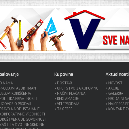
oslovanje
Kupovina
Aktuelnosti
O NAMA
DOSTAVA
NOVOSTI
PRODAJNI ASORTIMAN
UPUTSTVO ZA KUPOVINU
AKCIJE
USLOVI KORIŠĆENJA
NAČINI PLAĆANJA
GALERIJA
POLITIKA PRIVATNOSTI
REKLAMACIJE
PRODAJNI S
UGOVOR O PRODAJI
VELEPRODAJA
NAJČEŠĆA P
PRAVO NA ODUSTAJANJE
TAX FREE
KONTAKT ZA
KORPORATIVNE VREDNOSTI
DRUŠTVENA ODGOVORNOST
ZAŠTITA ŽIVOTNE SREDINE