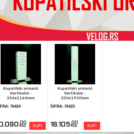
Kupatilski ormarić
Kupatilski ormarić
Vertikalni -
Vertikalni -
350x1160mm
350x1930mm
IFRA: 76424
ŠIFRA: 76425
,00
,00
10.090
18.105
KUPI
KUPI
RSD
RSD