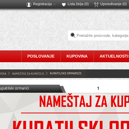
Registracija
Lista želja (
0
)
Upoređivanje
(0)
POSLOVANJE
KUPOVINA
AKTUELNOSTI
KUPATILSKI ORMARIĆI
MIKA
NAMEŠTAJ ZA KUPATILO
upatilski ormarići
1