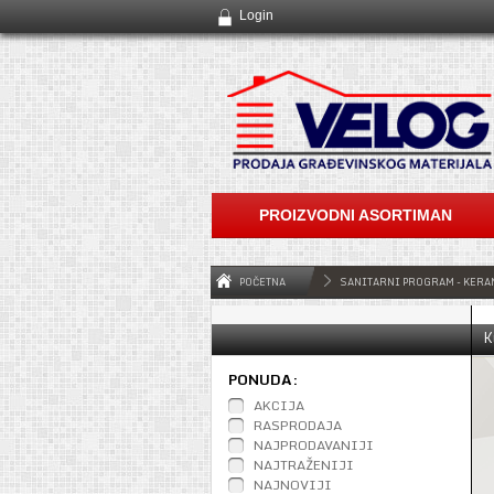
Login
PROIZVODNI ASORTIMAN
POČETNA
SANITARNI PROGRAM - KERA
K
PONUDA:
AKCIJA
RASPRODAJA
NAJPRODAVANIJI
NAJTRAŽENIJI
NAJNOVIJI