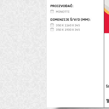
PROIZVOĐAČ:
MINOTTI
DIMENZIJE Š/V/D (MM):
350 X 1160 X 345
350 X 1930 X 345
Š