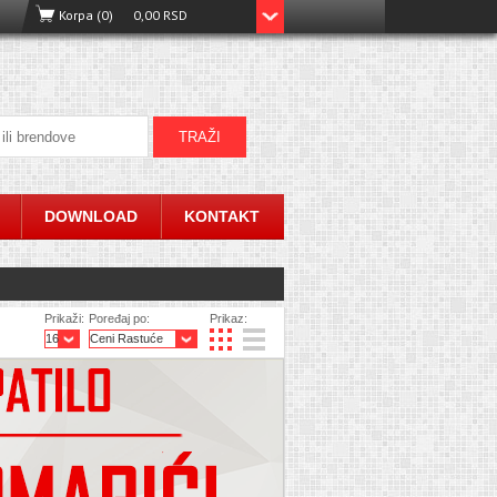
Korpa (0)
0,00 RSD
DOWNLOAD
KONTAKT
Prikaži:
Poređaj po:
Prikaz: