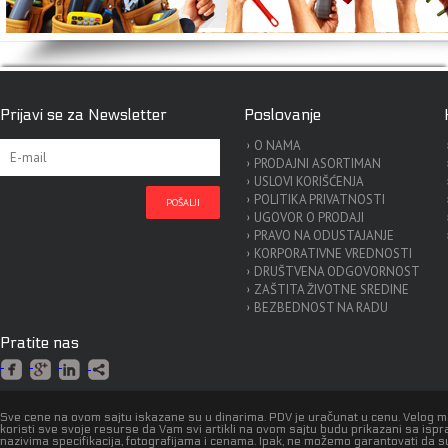
Prijavi se za Newsletter
Poslovanje
O NAMA
PRODAJNI ASORTIMAN
USLOVI KORIŠĆENJA
POLITIKA PRIVATNOSTI
UGOVOR O PRODAJI
PRAVO NA ODUSTAJANJE
KORPORATIVNE VREDNOSTI
DRUŠTVENA ODGOVORNOST
ZAŠTITA ŽIVOTNE SREDINE
BEZBEDNOST NA RADU
Pratite nas
Sve cene na ovom sajtu iskazane su u dinarima. PDV je uračunat u cenu. Velog 
koristi sve svoje resurse da Vam svi artikli na ovom sajtu budu prikazani sa isp
nazivima specifikacija, fotografijama i cenama. Ipak, ne možemo garantovati da s