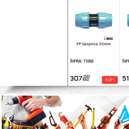
PP Spojnica 32mm
ŠIFRA: 73302
ŠIF
,00
307
5
KUPI
RSD