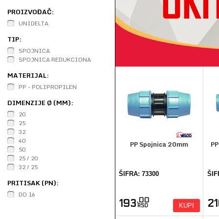
PROIZVOĐAČ:
UNIDELTA
TIP:
SPOJNICA
SPOJNICA REDUKCIONA
MATERIJAL:
PP - POLIPROPILEN
DIMENZIJE Ø (MM):
20
25
32
40
PP Spojnica 20mm
PP
50
25 / 20
32 / 25
ŠIFRA: 73300
ŠIF
PRITISAK (PN):
DO 16
,00
193
2
KUPI
RSD