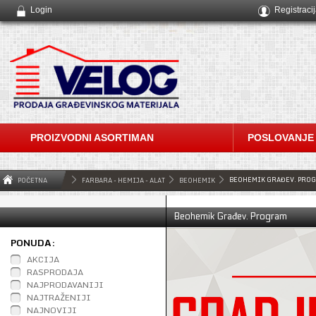
Login
Registraci
PROIZVODNI ASORTIMAN
POSLOVANJE
BEOHEMIK GRAĐEV. PRO
POČETNA
FARBARA - HEMIJA - ALAT
BEOHEMIK
Beohemik Građev. Program
PONUDA:
AKCIJA
RASPRODAJA
NAJPRODAVANIJI
NAJTRAŽENIJI
NAJNOVIJI