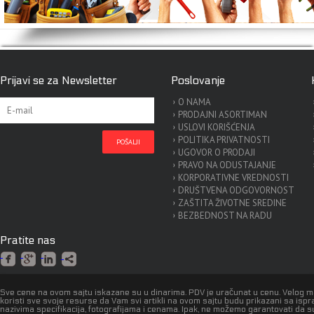
Prijavi se za Newsletter
Poslovanje
O NAMA
PRODAJNI ASORTIMAN
USLOVI KORIŠĆENJA
POLITIKA PRIVATNOSTI
UGOVOR O PRODAJI
PRAVO NA ODUSTAJANJE
KORPORATIVNE VREDNOSTI
DRUŠTVENA ODGOVORNOST
ZAŠTITA ŽIVOTNE SREDINE
BEZBEDNOST NA RADU
Pratite nas
Sve cene na ovom sajtu iskazane su u dinarima. PDV je uračunat u cenu. Velog 
koristi sve svoje resurse da Vam svi artikli na ovom sajtu budu prikazani sa isp
nazivima specifikacija, fotografijama i cenama. Ipak, ne možemo garantovati da s