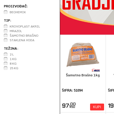
PROIZVOĐAČ:
BEOHEMIK
TIP:
KROVOPLAST AKRIL
MRAZOL
ŠAMOTNO BRAŠNO
STAKLENA VODA
TEŽINA:
2 L
1 KG
8 KG
25 KG
Šamotno Brašno 1kg
ŠIFRA: 51094
ŠIF
,00
97
1
KUPI
RSD