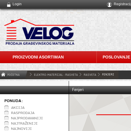
Login
Registraci
PROIZVODNI ASORTIMAN
POSLOVANJE
FENJERI
POČETNA
ELEKTRO-MATERIJAL - RASVETA
RASVETA
Fenjeri
PONUDA:
AKCIJA
RASPRODAJA
NAJPRODAVANIJI
NAJTRAŽENIJI
NAJNOVIJI