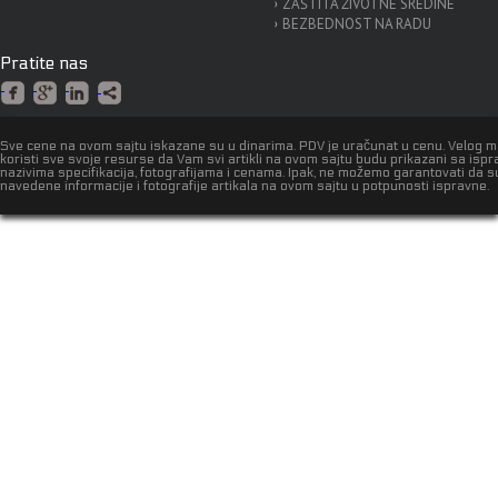
ZAŠTITA ŽIVOTNE SREDINE
BEZBEDNOST NA RADU
Pratite nas
Sve cene na ovom sajtu iskazane su u dinarima. PDV je uračunat u cenu. Velog 
koristi sve svoje resurse da Vam svi artikli na ovom sajtu budu prikazani sa isp
nazivima specifikacija, fotografijama i cenama. Ipak, ne možemo garantovati da s
navedene informacije i fotografije artikala na ovom sajtu u potpunosti ispravne.