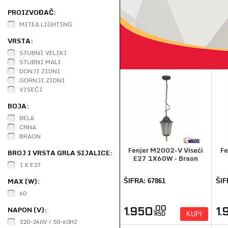
PROIZVOĐAČ:
MITEA LIGHTING
VRSTA:
STUBNI VELIKI
STUBNI MALI
DONJI ZIDNI
GORNJI ZIDNI
VISEĆI
BOJA:
BELA
CRNA
BRAON
Fenjer M2002-V Viseći
Fe
BROJ I VRSTA GRLA SIJALICE:
E27 1X60W - Braon
1 X E27
MAX (W):
ŠIFRA: 67861
ŠIF
60
NAPON (V):
,00
1.950
1
KUPI
RSD
220-240V / 50-60HZ