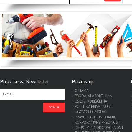
Prijavi se za Newsletter
Poslovanje
O NAMA
PRODAJNI ASORTIMAN
USLOVI KORIŠĆENJA
POLITIKA PRIVATNOSTI
UGOVOR O PRODAJI
PRAVO NA ODUSTAJANJE
KORPORATIVNE VREDNOSTI
DRUŠTVENA ODGOVORNOST