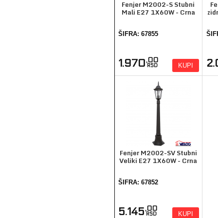
Fenjer M2002-S Stubni
Fe
Mali E27 1X60W - Crna
zid
ŠIFRA: 67855
ŠIF
,00
1.970
2
KUPI
RSD
Fenjer M2002-SV Stubni
Veliki E27 1X60W - Crna
ŠIFRA: 67852
,00
5.145
KUPI
RSD