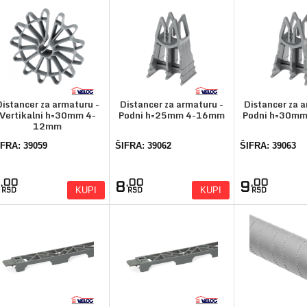
Distancer za armaturu -
Distancer za armaturu -
Distancer za 
Vertikalni h=30mm 4-
Podni h=25mm 4-16mm
Podni h=30m
12mm
IFRA: 39059
ŠIFRA: 39062
ŠIFRA: 39063
,00
,00
,00
7
8
9
KUPI
KUPI
RSD
RSD
RSD