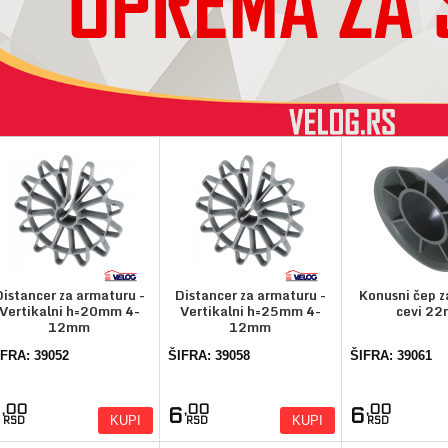
Distancer za armaturu -
Distancer za armaturu -
Konusni čep z
Vertikalni h=20mm 4-
Vertikalni h=25mm 4-
cevi 2
12mm
12mm
IFRA: 39052
ŠIFRA: 39058
ŠIFRA: 39061
,00
,00
,00
5
6
6
KUPI
KUPI
RSD
RSD
RSD