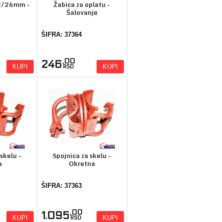
22/26mm -
Žabica za oplatu -
Šalovanje
ŠIFRA: 37364
,00
246
KUPI
KUPI
RSD
skelu -
Spojnica za skelu -
a
Okretna
ŠIFRA: 37363
,00
1.095
KUPI
KUPI
RSD