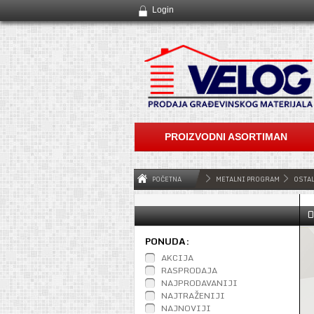
Login
PROIZVODNI ASORTIMAN
POČETNA
METALNI PROGRAM
OSTA
O
PONUDA:
AKCIJA
RASPRODAJA
NAJPRODAVANIJI
NAJTRAŽENIJI
NAJNOVIJI