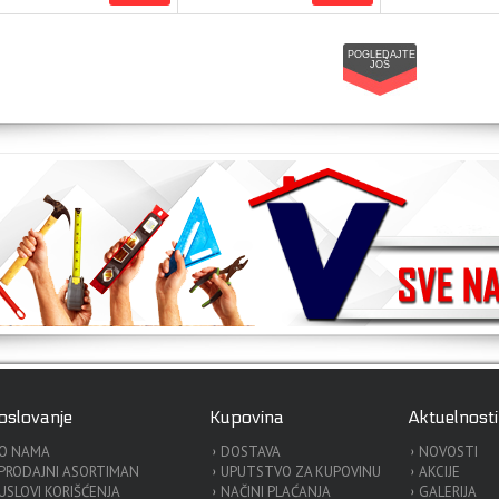
POGLEDAJTE
JOŠ
oslovanje
Kupovina
Aktuelnosti
O NAMA
DOSTAVA
NOVOSTI
PRODAJNI ASORTIMAN
UPUTSTVO ZA KUPOVINU
AKCIJE
USLOVI KORIŠĆENJA
NAČINI PLAĆANJA
GALERIJA