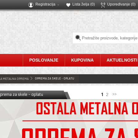
Registracija
Lista želja (
0
)
Upoređivanje
(0)
POSLOVANJE
KUPOVINA
AKTUELNOSTI
OPREMA ZA SKELE - OPLATU
LA METALNA OPREMA
prema za skele - oplatu
1
2