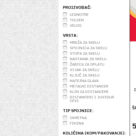
PROIZVOĐAČ:
LEGNOTRE
TOLSEN
VELOG
VRSTA:
MREŽA ZA SKELU
SPOJNICA ZA SKELU
STOPA ZA SKELU
NASTAVAK ZA SKELU
ŽABICA ZA OPLATU
VIJAK ZA SKELU
KLJUČ ZA SKELU
NATEZNA GLAVA
METALNI DISTANCER
KLIN ZA DISTANCERE
DISTANCERI I JUVIDUR
CEVI
Š
TIP SPOJNICE:
OKRETNA
FIKSNA
KOLIČINA (KOM/PAKOVANJE):