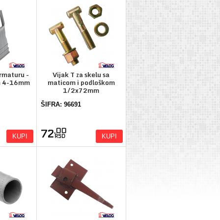
armaturu -
Vijak T za skelu sa
m 4-16mm
maticom i podloškom
1/2x72mm
ŠIFRA: 96691
,00
72
KUPI
KUPI
RSD