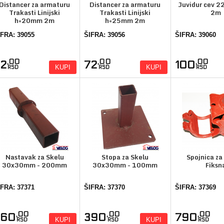
Distancer za armaturu
Distancer za armaturu
Juvidur cev 
Trakasti Linijski
Trakasti Linijski
2m
h=20mm 2m
h=25mm 2m
IFRA: 39055
ŠIFRA: 39056
ŠIFRA: 39060
,00
,00
,00
72
72
100
KUPI
KUPI
RSD
RSD
RSD
Nastavak za Skelu
Stopa za Skelu
Spojnica za 
30x30mm - 200mm
30x30mm - 100mm
Fiksn
IFRA: 37371
ŠIFRA: 37370
ŠIFRA: 37369
,00
,00
,00
360
390
790
KUPI
KUPI
RSD
RSD
RSD