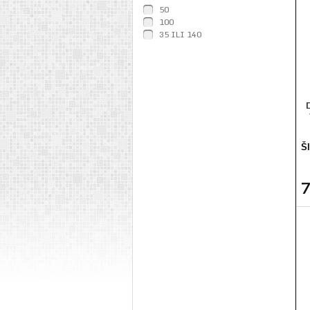
50
100
35 ILI 140
Š