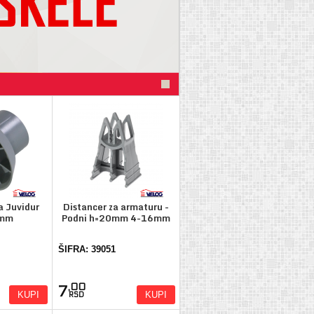
a Juvidur
Distancer za armaturu -
2mm
Podni h=20mm 4-16mm
ŠIFRA: 39051
,00
7
KUPI
KUPI
RSD