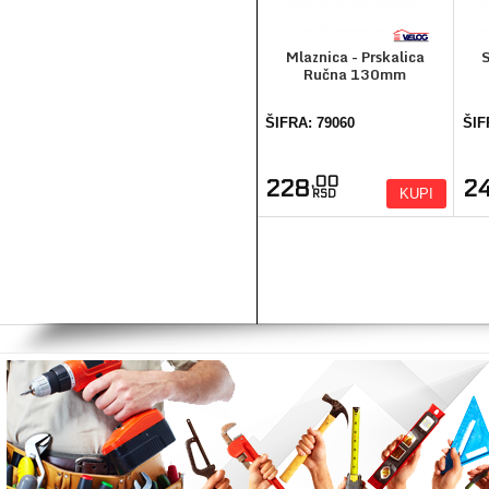
Mlaznica - Prskalica
S
Ručna 130mm
ŠIFRA: 79060
ŠIF
,00
228
2
KUPI
RSD