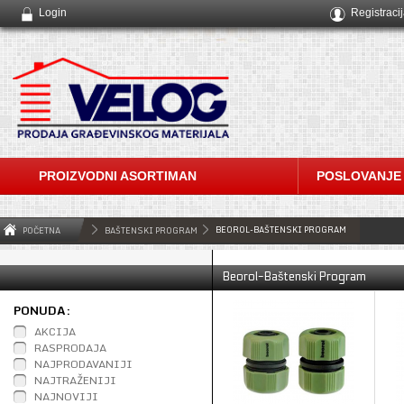
Login
Registraci
PROIZVODNI ASORTIMAN
POSLOVANJE
BEOROL-BAŠTENSKI PROGRAM
POČETNA
BAŠTENSKI PROGRAM
Beorol-Baštenski Program
PONUDA:
AKCIJA
RASPRODAJA
NAJPRODAVANIJI
NAJTRAŽENIJI
NAJNOVIJI