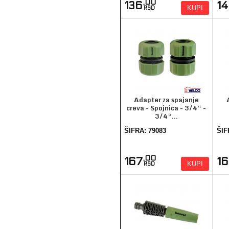
,00
136
1
KUPI
RSD
Adapter za spajanje
creva - Spojnica - 3/4“ -
3/4“...
ŠIFRA: 79083
ŠIF
,00
167
1
KUPI
RSD