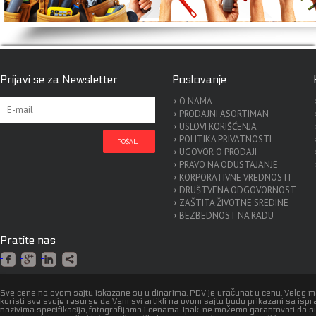
Prijavi se za Newsletter
Poslovanje
O NAMA
PRODAJNI ASORTIMAN
USLOVI KORIŠĆENJA
POLITIKA PRIVATNOSTI
UGOVOR O PRODAJI
PRAVO NA ODUSTAJANJE
KORPORATIVNE VREDNOSTI
DRUŠTVENA ODGOVORNOST
ZAŠTITA ŽIVOTNE SREDINE
BEZBEDNOST NA RADU
Pratite nas
Sve cene na ovom sajtu iskazane su u dinarima. PDV je uračunat u cenu. Velog 
koristi sve svoje resurse da Vam svi artikli na ovom sajtu budu prikazani sa isp
nazivima specifikacija, fotografijama i cenama. Ipak, ne možemo garantovati da s