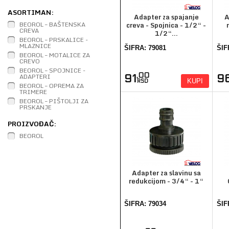
ASORTIMAN:
Adapter za spajanje
A
BEOROL – BAŠTENSKA
creva - Spojnica - 1/2“ -
CREVA
1/2“...
BEOROL – PRSKALICE -
MLAZNICE
ŠIFRA: 79081
ŠIF
BEOROL – MOTALICE ZA
CREVO
BEOROL – SPOJNICE -
,00
ADAPTERI
91
9
KUPI
RSD
BEOROL – OPREMA ZA
TRIMERE
BEOROL – PIŠTOLJI ZA
PRSKANJE
PROIZVOĐAČ:
BEOROL
Adapter za slavinu sa
redukcijom - 3/4“ - 1“
ŠIFRA: 79034
ŠIF