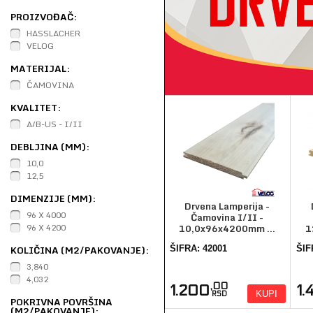
PROIZVOĐAČ:
HASSLACHER
VELOG
MATERIJAL:
ČAMOVINA
KVALITET:
A/B-US - I/II
DEBLJINA (MM):
10,0
12,5
DIMENZIJE (MM):
Drvena Lamperija -
96 X 4000
Čamovina I/II -
96 X 4200
10,0x96x4200mm ...
1
KOLIČINA (M2/PAKOVANJE):
ŠIFRA: 42001
ŠIF
3,840
4,032
,00
1.200
1
KUPI
RSD
POKRIVNA POVRŠINA
(M2/PAKOVANJE):