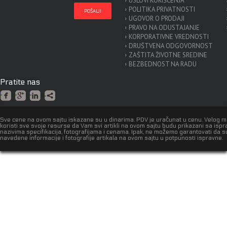
USLOVI KORIŠĆENJA
POLITIKA PRIVATNOSTI
UGOVOR O PRODAJI
PRAVO NA ODUSTAJANJE
KORPORATIVNE VREDNOSTI
DRUŠTVENA ODGOVORNOST
ZAŠTITA ŽIVOTNE SREDINE
BEZBEDNOST NA RADU
Pratite nas
Sve cene na ovom sajtu iskazane su u dinarima. PDV je uračunat u cenu. Velog 
koristi sve svoje resurse da Vam svi artikli na ovom sajtu budu prikazani sa isp
nazivima specifikacija, fotografijama i cenama. Ipak, ne možemo garantovati da s
navedene informacije i fotografije artikala na ovom sajtu u potpunosti ispravne.