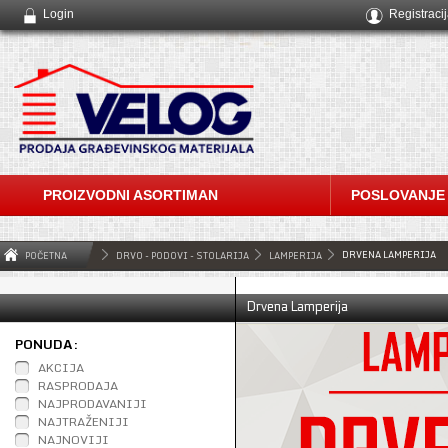
Login
Registraci
PROIZVODNI ASORTIMAN
POSLOVANJE
DRVENA LAMPERIJA
POČETNA
DRVO - PODOVI - STOLARIJA
LAMPERIJA
Drvena Lamperija
PONUDA:
AKCIJA
RASPRODAJA
NAJPRODAVANIJI
NAJTRAŽENIJI
NAJNOVIJI