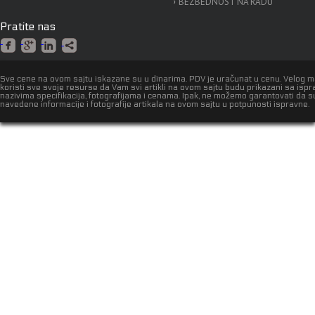
BEZBEDNOST NA RADU
Pratite nas
Sve cene na ovom sajtu iskazane su u dinarima. PDV je uračunat u cenu. Velog 
koristi sve svoje resurse da Vam svi artikli na ovom sajtu budu prikazani sa isp
nazivima specifikacija, fotografijama i cenama. Ipak, ne možemo garantovati da s
navedene informacije i fotografije artikala na ovom sajtu u potpunosti ispravne.