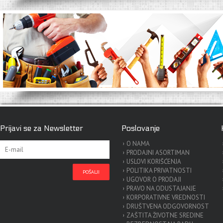
Prijavi se za Newsletter
Poslovanje
O NAMA
PRODAJNI ASORTIMAN
USLOVI KORIŠĆENJA
POLITIKA PRIVATNOSTI
UGOVOR O PRODAJI
PRAVO NA ODUSTAJANJE
KORPORATIVNE VREDNOSTI
DRUŠTVENA ODGOVORNOST
ZAŠTITA ŽIVOTNE SREDINE