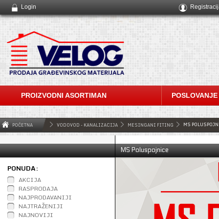
Login
Registraci
PROIZVODNI ASORTIMAN
POSLOVANJE
MS POLUSPOJN
POČETNA
VODOVOD - KANALIZACIJA
MESINGANI FITING
MS Poluspojnice
PONUDA:
AKCIJA
RASPRODAJA
NAJPRODAVANIJI
NAJTRAŽENIJI
NAJNOVIJI