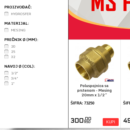
PROIZVOĐAČ:
HYDROSFER
MATERIJAL:
MESING
PREČNIK Ø (MM):
20
25
32
NAVOJ Ø (COL):
1/2"
3/4"
1"
Poluspojnica sa
prstenom - Mesing
20mm x 1/2”
ŠIFRA: 73250
ŠIF
,00
300
4
KUPI
RSD