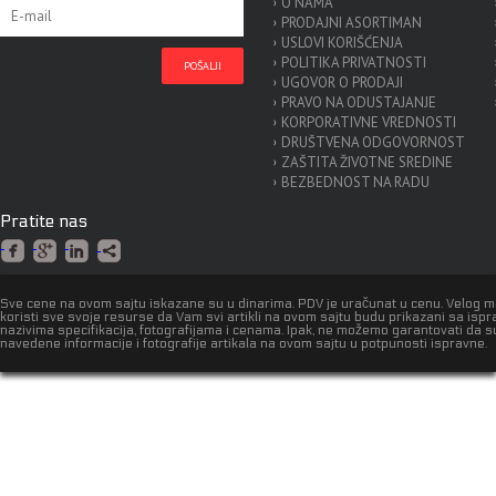
O NAMA
PRODAJNI ASORTIMAN
USLOVI KORIŠĆENJA
POLITIKA PRIVATNOSTI
UGOVOR O PRODAJI
PRAVO NA ODUSTAJANJE
KORPORATIVNE VREDNOSTI
DRUŠTVENA ODGOVORNOST
ZAŠTITA ŽIVOTNE SREDINE
BEZBEDNOST NA RADU
Pratite nas
Sve cene na ovom sajtu iskazane su u dinarima. PDV je uračunat u cenu. Velog 
koristi sve svoje resurse da Vam svi artikli na ovom sajtu budu prikazani sa isp
nazivima specifikacija, fotografijama i cenama. Ipak, ne možemo garantovati da s
navedene informacije i fotografije artikala na ovom sajtu u potpunosti ispravne.