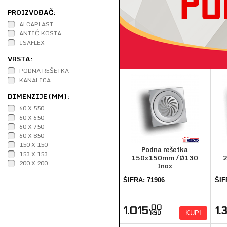
PROIZVOĐAČ:
ALCAPLAST
ANTIĆ KOSTA
ISAFLEX
VRSTA:
PODNA REŠETKA
KANALICA
DIMENZIJE (MM):
60 X 550
60 X 650
60 X 750
60 X 850
150 X 150
Podna rešetka
153 X 153
150x150mm /Ø130
200 X 200
Inox
ŠIFRA: 71906
ŠIF
,00
1.015
1.
KUPI
RSD