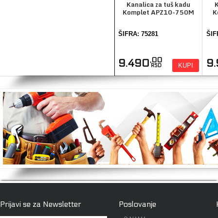
Kanalica za tuš kadu
K
Komplet APZ10-750M
K
ŠIFRA: 75281
ŠIF
,00
9.490
9
KUPI
RSD
Prijavi se za Newsletter
Poslovanje