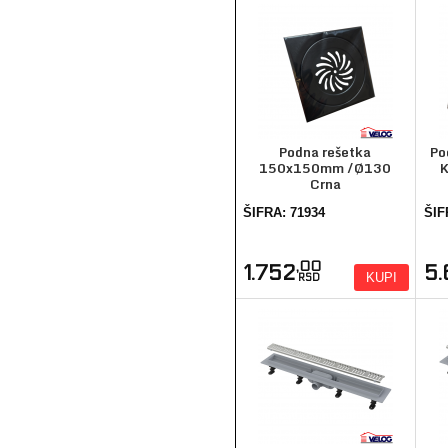
Podna rešetka
Po
150x150mm /Ø130
Crna
ŠIFRA: 71934
ŠIF
,00
1.752
5
KUPI
RSD