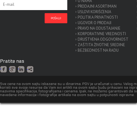
O NAMA
PRODAJNI ASORTIMAN
USLOVI KORIŠĆENJA
POLITIKA PRIVATNOSTI
UGOVOR O PRODAJI
PRAVO NA ODUSTAJANJE
KORPORATIVNE VREDNOSTI
DRUŠTVENA ODGOVORNOST
ZAŠTITA ŽIVOTNE SREDINE
BEZBEDNOST NA RADU
Pratite nas
Sve cene na ovom sajtu iskazane su u dinarima. PDV je uračunat u cenu. Velog 
koristi sve svoje resurse da Vam svi artikli na ovom sajtu budu prikazani sa isp
nazivima specifikacija, fotografijama i cenama. Ipak, ne možemo garantovati da s
navedene informacije i fotografije artikala na ovom sajtu u potpunosti ispravne.