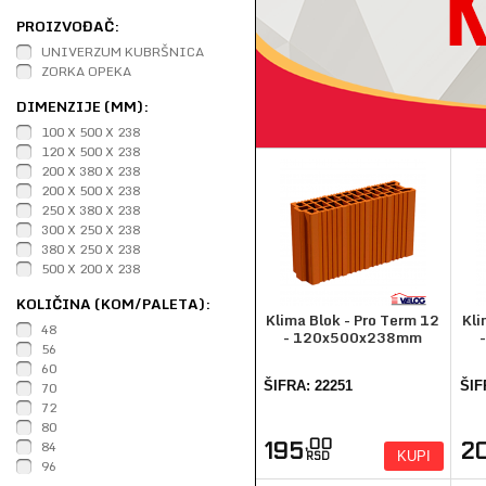
PROIZVOĐAČ:
UNIVERZUM KUBRŠNICA
ZORKA OPEKA
DIMENZIJE (MM):
100 X 500 X 238
120 X 500 X 238
200 X 380 X 238
200 X 500 X 238
250 X 380 X 238
300 X 250 X 238
380 X 250 X 238
500 X 200 X 238
KOLIČINA (KOM/PALETA):
Klima Blok - Pro Term 12
Kli
48
- 120x500x238mm
56
60
70
ŠIFRA: 22251
ŠIF
72
80
,00
84
195
2
KUPI
RSD
96