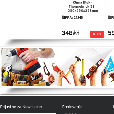
Klima Blok -
Thermobrick 38 -
380x250x238mm
ŠIFRA: 22245
ŠIF
,00
348
5
KUPI
RSD
Prijavi se za Newsletter
Poslovanje