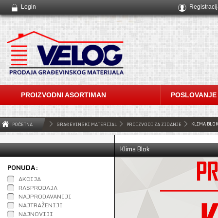
Login
Registraci
PROIZVODNI ASORTIMAN
POSLOVANJE
KLIMA BLO
POČETNA
GRAĐEVINSKI MATERIJAL
PROIZVODI ZA ZIDANJE
Klima Blok
PONUDA:
AKCIJA
RASPRODAJA
NAJPRODAVANIJI
NAJTRAŽENIJI
NAJNOVIJI