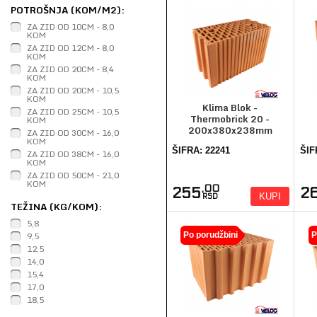
POTROŠNJA (KOM/M2):
ZA ZID OD 10CM - 8,0
KOM
ZA ZID OD 12CM - 8,0
KOM
ZA ZID OD 20CM - 8,4
KOM
ZA ZID OD 20CM - 10,5
KOM
Klima Blok -
ZA ZID OD 25CM - 10,5
Thermobrick 20 -
KOM
200x380x238mm
ZA ZID OD 30CM - 16,0
KOM
ŠIFRA: 22241
ŠIF
ZA ZID OD 38CM - 16,0
KOM
ZA ZID OD 50CM - 21,0
KOM
,00
255
2
KUPI
RSD
TEŽINA (KG/KOM):
5,8
9,5
Po porudžbini
P
12,5
14,0
15,4
17,0
18,5