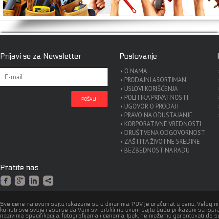
Prijavi se za Newsletter
Poslovanje
O NAMA
PRODAJNI ASORTIMAN
USLOVI KORIŠĆENJA
POLITIKA PRIVATNOSTI
UGOVOR O PRODAJI
PRAVO NA ODUSTAJANJE
KORPORATIVNE VREDNOSTI
DRUŠTVENA ODGOVORNOST
ZAŠTITA ŽIVOTNE SREDINE
BEZBEDNOST NA RADU
Pratite nas
Sve cene na ovom sajtu iskazane su u dinarima. PDV je uračunat u cenu. Velog 
koristi sve svoje resurse da Vam svi artikli na ovom sajtu budu prikazani sa isp
nazivima specifikacija, fotografijama i cenama. Ipak, ne možemo garantovati da s