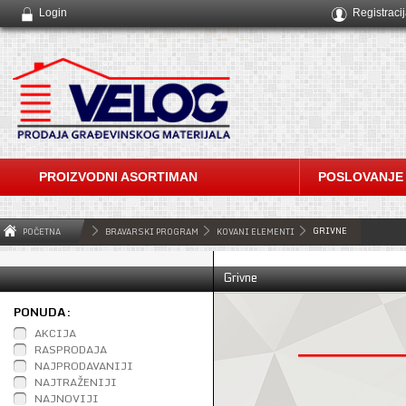
Login
Registraci
PROIZVODNI ASORTIMAN
POSLOVANJE
GRIVNE
POČETNA
BRAVARSKI PROGRAM
KOVANI ELEMENTI
Grivne
PONUDA:
AKCIJA
RASPRODAJA
NAJPRODAVANIJI
NAJTRAŽENIJI
NAJNOVIJI