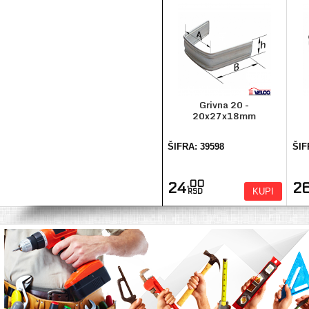
Grivna 20 -
20x27x18mm
ŠIFRA: 39598
ŠIF
,00
24
2
KUPI
RSD