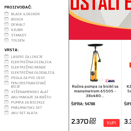
PROIZVOĐAČ:
BLACK & DECKER
BOSCH
DEWALT
KZUBR
STANLEY
TOLSEN
VRSTA:
LASERI ZA LINIJE
ELEKTRIČNA DIZALICA
ELEKTRIČNO RENDE
ELEKTRIČNA GLODALICA
PEGLA ZA PVC CEVI
FEN ODSTRANJIVAČ
Ručna pumpa za bicikl sa
KZ
BOJE
manometrom 65505 -
5
VIŠENAMENSKI ALAT
38x480...
AKU MAKAZE ZA BAŠTU
PUMPA ZA BICIKLE
ŠIFRA: 54788
ŠIF
PNEUMATSKI SET
AKU SET ALATA
,00
2.370
3
KUPI
RSD