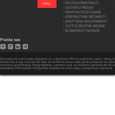
POLITIKA PRIVATNOSTI
UGOVOR O PRODAJI
PRAVO NA ODUSTAJANJE
KORPORATIVNE VREDNOSTI
DRUŠTVENA ODGOVORNOST
ZAŠTITA ŽIVOTNE SREDINE
BEZBEDNOST NA RADU
Pratite nas
Sve cene na ovom sajtu iskazane su u dinarima. PDV je uračunat u cenu. Velog 
koristi sve svoje resurse da Vam svi artikli na ovom sajtu budu prikazani sa isp
nazivima specifikacija, fotografijama i cenama. Ipak, ne možemo garantovati da s
navedene informacije i fotografije artikala na ovom sajtu u potpunosti ispravne.