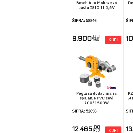
Bosch Aku Makaze za
De
baštu ISIO II 3,6V
ŠIFRA: 58846
ŠIF
,00
9.900
1
KUPI
RSD
Pegla sa dodacima za
KZ
spajanje PVC cevi
St
700/1500W
ŠIFRA: 52696
ŠIF
,00
12.465
1
KUPI
RSD