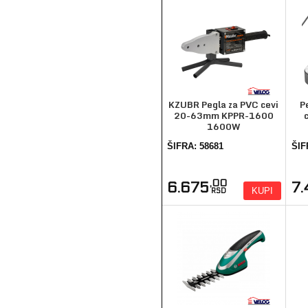
KZUBR Pegla za PVC cevi
P
20-63mm KPPR-1600
1600W
ŠIFRA: 58681
ŠIF
,00
6.675
7
KUPI
RSD