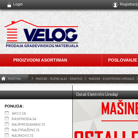
Login
Registraci
PROIZVODNI ASORTIMAN
POSLOVANJE
POČETNA
MAŠINE - RUČNI ALAT - ŠRAFOVI
MAŠINE - ELEKTRIČNI UREĐAJI
Ostali Električni Uređaji
PONUDA:
AKCIJA
RASPRODAJA
NAJPRODAVANIJI
NAJTRAŽENIJI
NAJNOVIJI