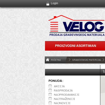
Login
PROIZVODNI ASORTIMAN
POČETNA
GRAĐEVINSKI MATERIJAL
T
PONUDA:
AKCIJA
RASPRODAJA
NAJPRODAVANIJI
NAJTRAŽENIJI
NAJNOVIJI