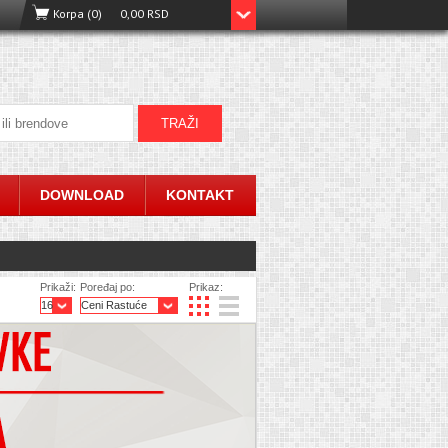
Korpa (0)
0,00 RSD
DOWNLOAD
KONTAKT
Prikaži:
Poređaj po:
Prikaz: