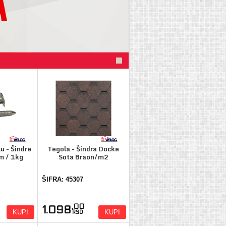
u - Šindre
Tegola - Šindra Docke
m / 1kg
Sota Braon/m2
ŠIFRA: 45307
,00
1.098
KUPI
KUPI
RSD