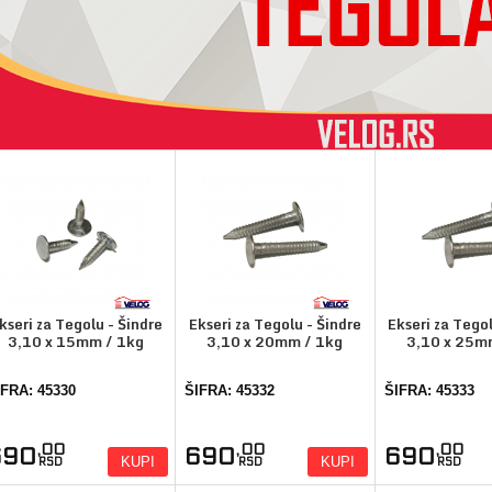
kseri za Tegolu - Šindre
Ekseri za Tegolu - Šindre
Ekseri za Tegol
3,10 x 15mm / 1kg
3,10 x 20mm / 1kg
3,10 x 25m
IFRA: 45330
ŠIFRA: 45332
ŠIFRA: 45333
,00
,00
,00
690
690
690
KUPI
KUPI
RSD
RSD
RSD