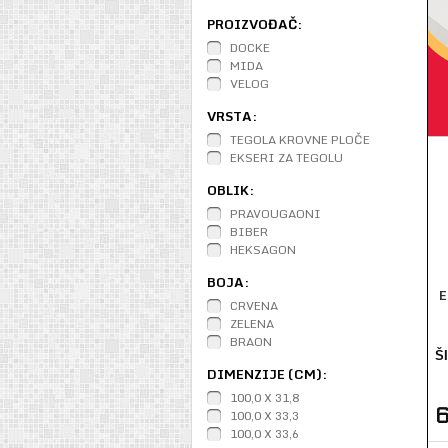
PROIZVOĐAČ:
DOCKE
MIDA
VELOG
VRSTA:
TEGOLA KROVNE PLOČE
EKSERI ZA TEGOLU
OBLIK:
PRAVOUGAONI
BIBER
HEKSAGON
BOJA:
E
CRVENA
ZELENA
BRAON
Š
DIMENZIJE (CM):
100,0 X 31,8
100,0 X 33,3
100,0 X 33,6