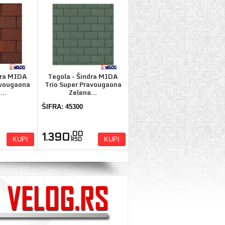
dra MIDA
Tegola - Šindra MIDA
avougaona
Trio Super Pravougaona
..
Zelena...
ŠIFRA: 45300
,00
1.390
KUPI
KUPI
RSD