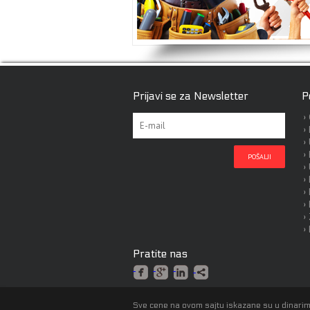
Prijavi se za Newsletter
P
Pratite nas
Sve cene na ovom sajtu iskazane su u dinarim