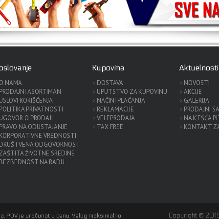
oslovanje
Kupovina
Aktuelnosti
O NAMA
DOSTAVA
NOVOSTI
PRODAJNI ASORTIMAN
UPUTSTVO ZA KUPOVINU
AKCIJE
USLOVI KORIŠĆENJA
NAČINI PLAĆANJA
GALERIJA
POLITIKA PRIVATNOSTI
REKLAMACIJE
PRODAJNI S
UGOVOR O PRODAJI
VELEPRODAJA
NAJČEŠĆA P
PRAVO NA ODUSTAJANJE
TAX FREE
KONTAKT ZA
KORPORATIVNE VREDNOSTI
DRUŠTVENA ODGOVORNOST
ZAŠTITA ŽIVOTNE SREDINE
BEZBEDNOST NA RADU
Copyright © 2015
a. PDV je uračunat u cenu. Velog maksimalno