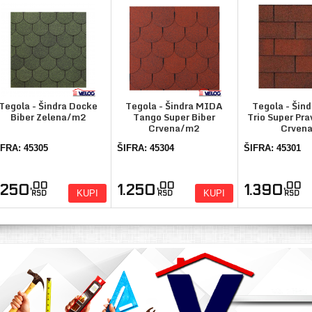
Tegola - Šindra Docke
Tegola - Šindra MIDA
Tegola - Šin
Biber Zelena/m2
Tango Super Biber
Trio Super Pr
Crvena/m2
Crvena.
IFRA: 45305
ŠIFRA: 45304
ŠIFRA: 45301
,00
,00
,00
.250
1.250
1.390
KUPI
KUPI
RSD
RSD
RSD