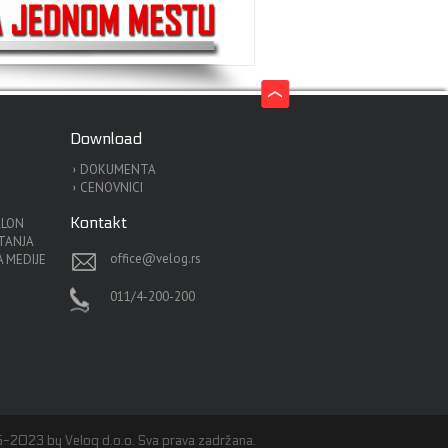
Download
DOKUMENTA
CENOVNICI
Kontakt
ALON
ITANJA
office@velog.rs
 MEDIJE
011/4-200-200
-2023 by Velog d.o.o. Sva prava zadržana.