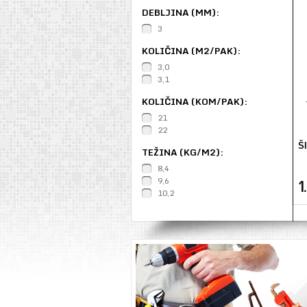
DEBLJINA (MM):
3
KOLIČINA (M2/PAK):
3,0
3,1
KOLIČINA (KOM/PAK):
21
22
Š
TEŽINA (KG/M2):
8,4
9,6
1
10,2