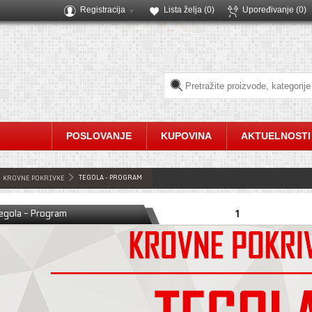
Registracija
Lista želja (
0
)
Upoređivanje
(0)
POSLOVANJE
KUPOVINA
AKTUELNOSTI
TEGOLA - PROGRAM
KROVNE POKRIVKE
egola - Program
1