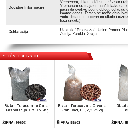
Vremenom, ti komadići su se čvrsto utabal
Vremenom su majstori naučili kako da po
Dodatne Informacije
način da ovakvu podnu oblogu uglačaju do
imamo danas. Teraco se može obrađivati il
vodu. Teraco je otporan na alkale i razređ
bazi sirćeta).
Uvoznik / Proizvođač: Union Promet Pl
Deklaracija
Zemlja Porekla: Srbija
SLIČNI PROIZVODI
Rizla - Teraco zrno Crna -
Rizla - Teraco zrno Crvena
Obluta
Granulacija 1,2,3 25kg
Granulacija 1,2,3 25kg
k
ŠIFRA: 99503
ŠIFRA: 99503
ŠIFRA: 9