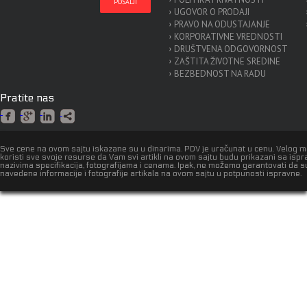
UGOVOR O PRODAJI
PRAVO NA ODUSTAJANJE
KORPORATIVNE VREDNOSTI
DRUŠTVENA ODGOVORNOST
ZAŠTITA ŽIVOTNE SREDINE
BEZBEDNOST NA RADU
Pratite nas
Sve cene na ovom sajtu iskazane su u dinarima. PDV je uračunat u cenu. Velog 
koristi sve svoje resurse da Vam svi artikli na ovom sajtu budu prikazani sa isp
nazivima specifikacija, fotografijama i cenama. Ipak, ne možemo garantovati da s
navedene informacije i fotografije artikala na ovom sajtu u potpunosti ispravne.