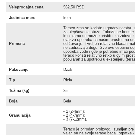
Veleprodajna cena
562,50 RSD
Jedinica mere
kom
Teraco zrna se koriste u građevinarstvu za 
za ulepšavanje staza. Takođe se koriste 
kuhinjama se može koristiti i za zidove k
ovakva upotreba na našim prostorima sreć
Primena
održavanje. Tvrd je i relativno hladan mat
ne zadržavaju dugo. Sve ove osobine dop
upotreba vode i gde je potrebno imati pod
teraco koristi relativno retko u ovim pro
popularan za upotrebu u eksterijeru (terase
Pakovanje
Džak
Tip
Rizla
Težina (kg)
25
Boja
Bela
• 1 (2-4mm);
Granulacija
• 2 (4-7mm);
• 3 (7-12mm).
Teraco je prirodan proizvod, izumljen pre 
vajari su na svoje terase bacali otpatke - 